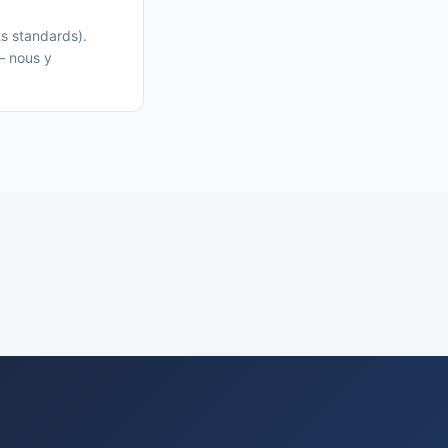
ts standards).
— nous y