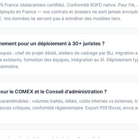
France (datacenters certifiés). Conformité RGPD native. Pour l'IA, J
éployés en France — vos contrats et dossiers ne sont jamais envoyé
. Vos données ne servent pas à entraîner des modèles tiers.
ement pour un déploiement à 30+ juristes ?
oupes : chef de projet dédié, ateliers de cadrage par BU, migration a
s existants, formation des équipes, intégration au SI. Déploiement ty
périmètre.
pour le COMEX et le Conseil d'administration ?
aramétrables : volumes traités, délais, coûts internes vs externes, t
ances critiques, conformité réglementaire. Export PDF/Excel, envoi 