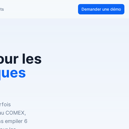
ts
Demander une démo
our les
ques
rfois
e au COMEX,
ns empiler 6