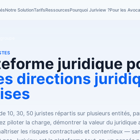
tés
Notre Solution
Tarifs
Ressources
Pourquoi Juriview ?
Pour les Avoca
 groupe
STES
teforme juridique p
s directions juridi
ises
e 10, 30, 50 juristes répartis sur plusieurs entités, pa
ez piloter la charge, démontrer la valeur du juridiqu
maîtriser les risques contractuels et contentieux — sa