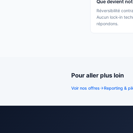
Que devient notr
Réversibilité cont
Aucun lock-in tec
répondons.
Pour aller plus loin
Voir nos offres
Reporting & pi