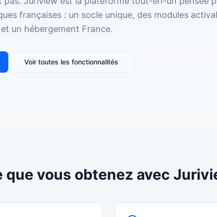
nt pas. Juriview est la plateforme tout-en-un pensée p
ques françaises : un socle unique, des modules activab
e et un hébergement France.
Voir toutes les fonctionnalités
 que vous obtenez avec Juriv