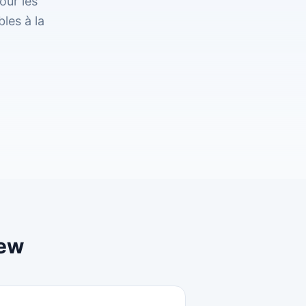
our les
les à la
iew