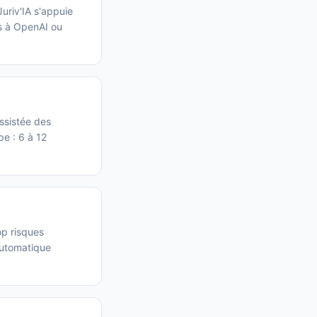
uriv'IA s'appuie
s à OpenAI ou
ssistée des
pe : 6 à 12
op risques
automatique