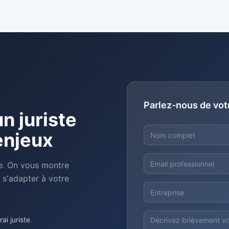
Parlez-nous de vot
n juriste
enjeux
e. On vous montre
s'adapter à votre
i juriste