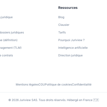
Ressources
g juridique
Blog
Clausier
dossiers juridiques
Tarifs
e (définition)
Pourquoi Juriview ?
anagement (TLM)
Intelligence artificielle
e contrats
Direction juridique
Mentions légales
CGU
Politique de cookies
Confidentialité
©
2026
Juriview SAS. Tous droits réservés. Hébergé en France 🇫🇷