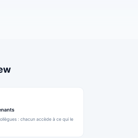
iew
enants
ollègues : chacun accède à ce qui le