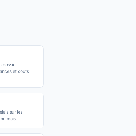
n dossier
éances et coûts
lais sur les
 ou mois.