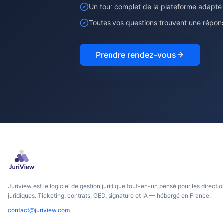
Un tour complet de la plateforme adapté
Toutes vos questions trouvent une répon
Prendre rendez-vous
Juriview est le logiciel de gestion juridique tout-en-un pensé pour les directi
juridiques. Ticketing, contrats, GED, signature et IA — hébergé en France.
contact@juriview.com