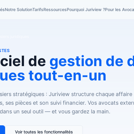
tés
Notre Solution
Tarifs
Ressources
Pourquoi Juriview ?
Pour les Avoca
siers juridiques
STES
iciel de
gestion de 
ques tout-en-un
siers stratégiques : Juriview structure chaque affaire
s, ses pièces et son suivi financier. Vos avocats exte
 dans un seul outil — et vous gardez la main.
Voir toutes les fonctionnalités